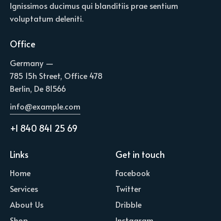
Ignissimos ducimus qui blanditiis prae sentium
voluptatum deleniti.
Office
Germany —
785 15h Street, Office 478
Berlin, De 81566
info@example.com
+1 840 841 25 69
Links
Get in touch
Home
Facebook
Services
Twitter
About Us
Dribble
Shop
Instagram