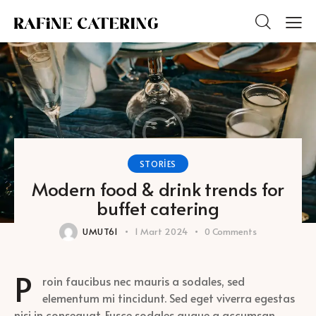
STORIES
Modern food & drink trends for
buffet catering
UMUT61
1 Mart 2024
0
Comments
P
roin faucibus nec mauris a sodales, sed
elementum mi tincidunt. Sed eget viverra egestas
nisi in consequat. Fusce sodales augue a accumsan.