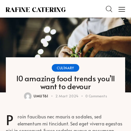
CULINARY
10 amazing food trends you’ll
want to devour
UMUT61
2 Mart 2024
0
Comments
P
roin faucibus nec mauris a sodales, sed
elementum mi tincidunt. Sed eget viverra egestas
nisi in consequat. Fusce sodales augue a accumsan.