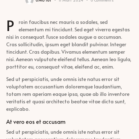
UMUT61
11 Mart 2024
0
Comments
P
roin faucibus nec mauris a sodales, sed
elementum mi tincidunt. Sed eget viverra egestas
nisi in consequat. Fusce sodales augue a accumsan.
Cras sollicitudin, ipsum eget blandit pulvinar. Integer
tincidunt. Cras dapibus. Vivamus elementum semper
nisi. Aenean vulputate eleifend tellus. Aenean leo ligula,
porttitor eu, consequat vitae, eleifend ac, enim.
Sed ut perspiciatis, unde omnis iste natus error sit
voluptatem accusantium doloremque laudantium,
totam rem aperiam eaque ipsa, quae ab illo inventore
veritatis et quasi architecto beatae vitae dicta sunt,
explicabo.
At vero eos et accusam
Sed ut perspiciatis, unde omnis iste natus error sit
voluptatem accusantium doloremque laudantium,